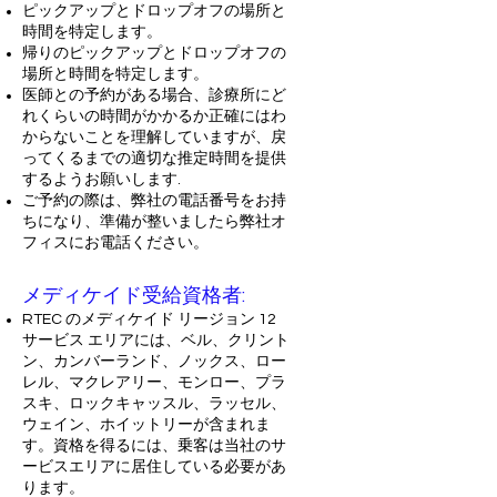
ピックアップとドロップオフの場所と
時間を特定します。
帰りのピックアップとドロップオフの
場所と時間を特定します。
医師との予約がある場合、診療所にど
れくらいの時間がかかるか正確にはわ
からないことを理解していますが、戻
ってくるまでの適切な推定時間を提供
するようお願いします.
ご予約の際は、弊社の電話番号をお持
ちになり、準備が整いましたら弊社オ
フィスにお電話ください。
メディケイド受給資格者:
RTEC のメディケイド リージョン 12
サービス エリアには、ベル、クリント
ン、カンバーランド、ノックス、ロー
レル、マクレアリー、モンロー、プラ
スキ、ロックキャッスル、ラッセル、
ウェイン、ホイットリーが含まれま
す。資格を得るには、乗客は当社のサ
ービスエリアに居住している必要があ
ります。