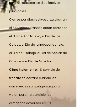
pm EST, excepto los días festivos
principales.
Cierres por días festivos
:
La oficina y
el servicio de tránsito están cerrados
el día de Año Nuevo, el Día de los
Caídos, el Día de la Independencia,
el Día del Trabajo, el Día de Acción de
Gracias y el Día de Navidad.
Clima inclemente:
El servicio de
tránsito se cerrará cuando las
carreteras sean peligrosas para
viajar. Durante condiciones
climáticas adversas, RTEC