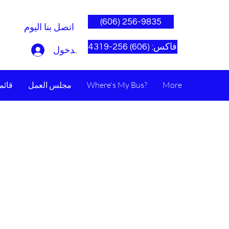
(606) 256-9835
اتصل بنا اليوم
فاكس: (606) 256-4319
تسجيل الدخول
More
Where's My Bus?
مجلس العمل
قائم