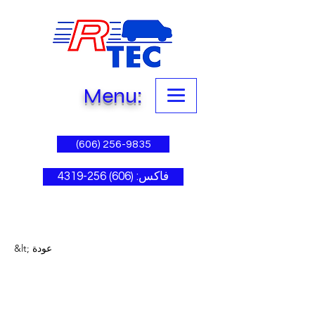
Menu:
(606) 256-9835
فاكس: (606) 256-4319
&lt; عودة
Entering a new era of
IoT