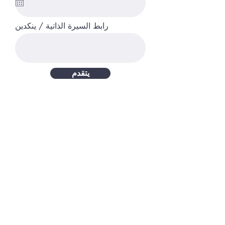
رابط السيرة الذاتية / ينكدين
يتقدم
اتصل بنا على 9835-256-606
صندوق بريد 746
100 الشارع الرئيسي
ماونت فيرنون ، كنتاكي
40456-0746