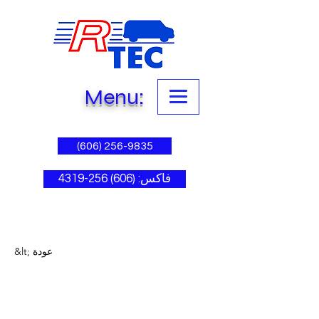
Menu:
(606) 256-9835
فاكس: (606) 256-4319
&lt; عودة
Long-term benefits of
clean energy sources