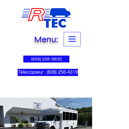
Menu:
(606) 256-9835
Télécopieur : (606) 256-4319