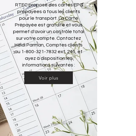
RTEC propose des cartes EPG
prépayées à tous les clients
pour le transport. La Carte
Prépayée est gratuite et vous
permet d'avoir un contrôle total
sur votre compte. Contactez
Heidi Parman, Comptes clients
au
1-800-321-7832
ext. 245, et
ayez à disposition les
informations suivantes :
Voir plus