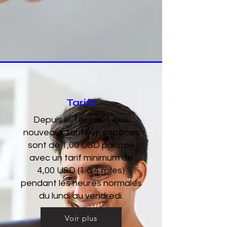
Tarifs
Depuis le 1er juillet, nos
nouveaux tarifs en espèces
sont de 1,00 USD par mile
avec un tarif minimum de
4,00 USD (1 à 4 miles)
pendant les heures normales
du lundi au vendredi.
Voir plus