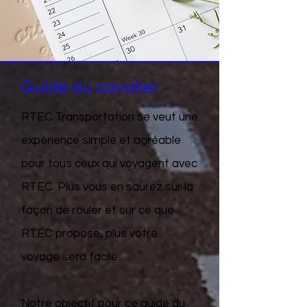
Guide du cavalier
RTEC Transportation se veut une
expérience simple et agréable
pour tous ceux qui voyagent avec
RTEC. Plus vous en saurez sur la
façon de rouler et sur ce que
RTEC propose, plus votre
voyage sera facile.
Notre objectif pour ce guide du