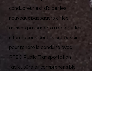
conducteur est d'aider les
nouveaux passagers et les
anciens passagers à recevoir les
informations dont ils ont besoin
pour rendre la conduite avec
RTEC Public Transportation
facile, sûre et compréhensible.
Ce guide du conducteur est
divisé en différentes sections
pour faciliter la lecture du guide
complet ou de certaines sections
qui s'appliquent à vous.
Parcourez notre guide du