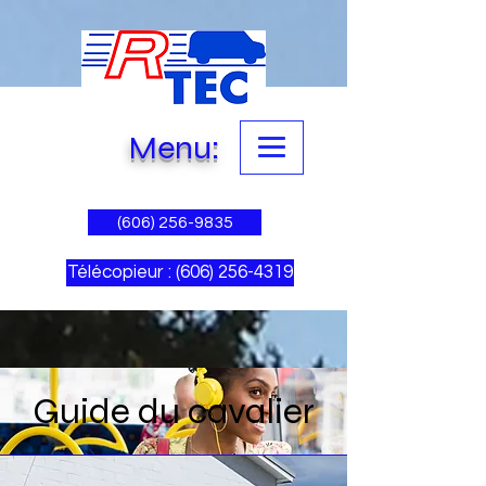
Menu:
(606) 256-9835
Télécopieur : (606) 256-4319
Guide du cavalier