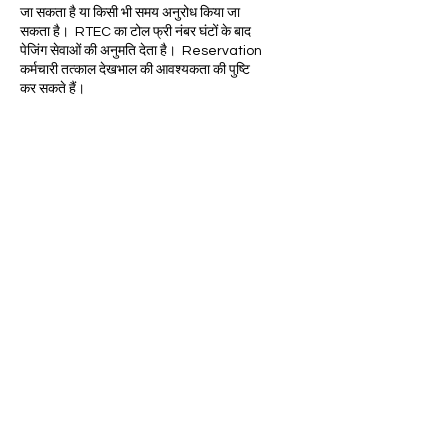
जा सकता है या किसी भी समय अनुरोध किया जा
सकता है। RTEC का टोल फ्री नंबर घंटों के बाद
पेजिंग सेवाओं की अनुमति देता है। Reservation
कर्मचारी तत्काल देखभाल की आवश्यकता की पुष्टि
कर सकते हैं।
हमें 606-256-9835 . पर कॉल करें
पीओ बॉक्स 746
100 मुख्य सड़क
माउंट वर्नोन, केवाई
40456-0746
टोल फ्री:
1-800-321
-आरटीईसी (7832)
केंद्रीय व्यापार कार्यालय टेलीफोन:
606-256-
9835
फैक्स:
606-256-4319