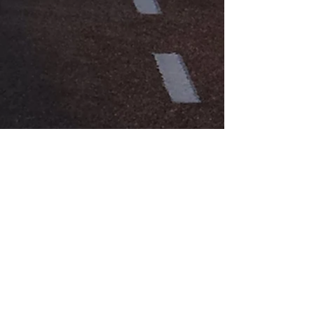
हमें 606-256-9835 . पर कॉल करें
पीओ बॉक्स 746
100 मुख्य सड़क
माउंट वर्नोन, केवाई
40456-0746
टोल फ्री:
1-800-321
-आरटीईसी (7832)
केंद्रीय व्यापार कार्यालय टेलीफोन:
606-256-