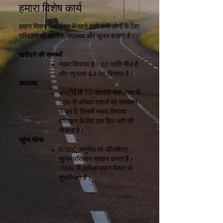
हमारा विशेष कार्य
हमारा मिशन सेवा क्षेत्र में रहने वाले सभी लोगों के लिए
परिवहन को वहनीय, उपलब्ध और सुलभ बनाना है।
खरीदने की सामर्थ्य
नकद किराया $1.00 प्रति मील है
और न्यूनतम $4.00 किराया है।
उपलब्ध
आरटीईसी 13-काउंटी सेवा क्षेत्र में
180 से अधिक वाहनों का संचालन
करता है, जिसमें नकद किराया
परिवहन के लिए एक दिन आगे की
योजना है।
पहुंच योग्य
RTEC अनुरोध पर व्हीलचेयर
सुलभ परिवहन प्रदान करता है।
75% से अधिक वाहन लिफ्ट से
सुसज्जित हैं।