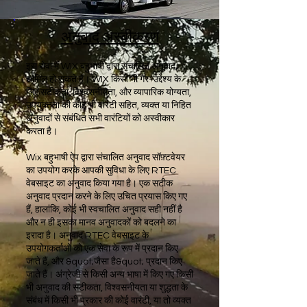
अनुवाद अस्वीकरण
इस सेवा में WIX बहुभाषी द्वारा संचालित अनुवाद
शामिल हो सकते हैं। WIX किसी भी गैर-उद्देश्य के
लिए सटीकता, विश्वसनीयता, और व्यापारिक योग्यता,
उपयुक्तता की कोई भी वारंटी सहित, व्यक्त या निहित
अनुवादों से संबंधित सभी वारंटियों को अस्वीकार
करता है।
Wix बहुभाषी ऐप द्वारा संचालित अनुवाद सॉफ़्टवेयर
का उपयोग करके आपकी सुविधा के लिए RTEC
वेबसाइट का अनुवाद किया गया है। एक सटीक
अनुवाद प्रदान करने के लिए उचित प्रयास किए गए
हैं, हालांकि, कोई भी स्वचालित अनुवाद सही नहीं है
और न ही इसका मानव अनुवादकों को बदलने का
इरादा है। अनुवाद RTEC वेबसाइट के
उपयोगकर्ताओं को एक सेवा के रूप में प्रदान किए
जाते हैं, और &quot;जैसा है&quot; प्रदान किए
जाते हैं। अंग्रेजी से किसी अन्य भाषा में किए गए किसी
भी अनुवाद की सटीकता, विश्वसनीयता या शुद्धता के
संबंध में किसी भी प्रकार की कोई वारंटी, या तो व्यक्त