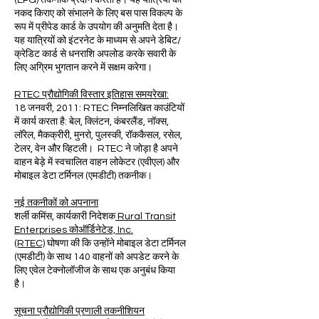
(EPG) तकनीक प्रदान करता है। यह यात्रियों को
नकद किराए को संभालने के लिए बस पास विकल्प के
रूप में प्रीपेड कार्ड के उपयोग की अनुमति देता है।
यह यात्रियों को इंटरनेट के माध्यम से अपने डेबिट/
क्रेडिट कार्ड से धनराशि अपलोड करके सवारी के
लिए अग्रिम भुगतान करने में सक्षम करेगा।
RTEC प्रौद्योगिकी विस्तार इतिहास समयरेखा:
18 जनवरी, 2011: RTEC निम्नलिखित काउंटियों
में कार्य करता है: बेल, क्लिंटन, कंबरलैंड, नॉक्स,
लॉरेल, मैकक्रीरी, मुनरो, पुलस्की, रॉककैसल, रसेल,
टेलर, वेन और व्हिटली। RTEC ने जोड़ा है अपने
वाहन बेड़े में स्वचालित वाहन लोकेटर (एवीएल) और
मोबाइल डेटा टर्मिनल (एमडीटी) तकनीक।
नई तकनीकों को अपनाना
शर्ली कमिंस, कार्यकारी निदेशक
Rural Transit
Enterprises कोऑर्डिनेटेड, Inc.
(RTEC)
घोषणा की कि उन्होंने मोबाइल डेटा टर्मिनल
(एमडीटी) के साथ 140 वाहनों को अपडेट करने के
लिए एवेल टेक्नोलॉजीज के साथ एक अनुबंध किया
है।
सूचना प्रौद्योगिकी प्रणाली तकनीशियन