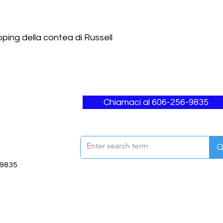
opping della contea di Russell
Chiamaci al 606-256-9835
-9835