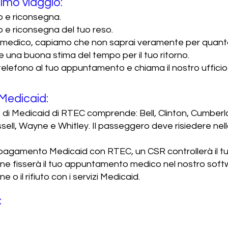
imo viaggio:
tiro e riconsegna.
tiro e riconsegna del tuo reso.
medico, capiamo che non saprai veramente per quanto 
e una buona stima del tempo per il tuo ritorno.
 telefono al tuo appuntamento e chiama il nostro uffici
 Medicaid:
12 di Medicaid di RTEC comprende: Bell, Clinton, Cumber
ell, Wayne e Whitley. Il passeggero deve risiedere nell
a pagamento Medicaid con RTEC, un CSR controllerà il t
one fisserà il tuo appuntamento medico nel nostro softw
 o il rifiuto con i servizi Medicaid.
C