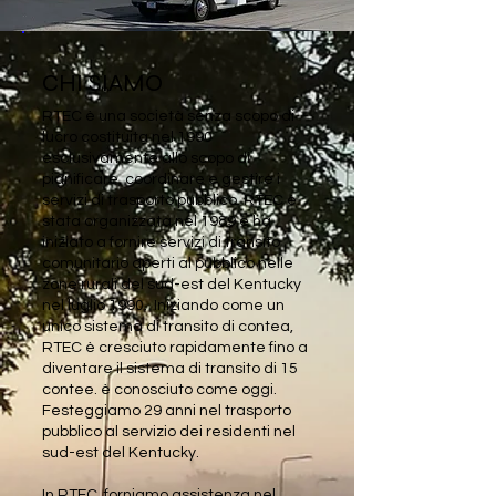
CHI SIAMO
RTEC è una società senza scopo di
lucro costituita nel 1990
esclusivamente allo scopo di
pianificare, coordinare e gestire i
servizi di trasporto pubblico. RTEC è
stata organizzata nel 1989 e ha
iniziato a fornire servizi di transito
comunitario aperti al pubblico nelle
zone rurali del sud-est del Kentucky
nel luglio 1990. Iniziando come un
unico sistema di transito di contea,
RTEC è cresciuto rapidamente fino a
diventare il sistema di transito di 15
contee. è conosciuto come oggi.
Festeggiamo 29 anni nel trasporto
pubblico al servizio dei residenti nel
sud-est del Kentucky.
In RTEC, forniamo assistenza nel