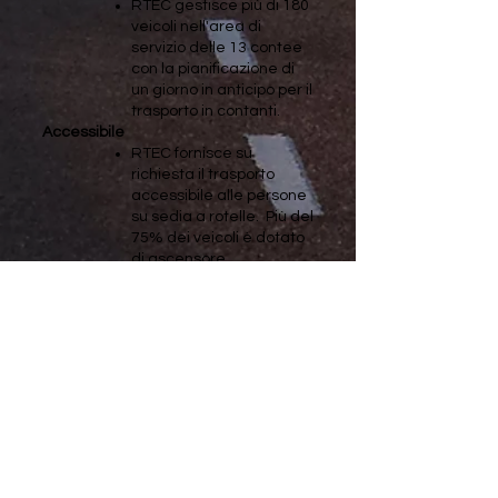
RTEC gestisce più di 180
veicoli nell'area di
servizio delle 13 contee
con la pianificazione di
un giorno in anticipo per il
trasporto in contanti.
Accessibile
RTEC fornisce su
richiesta il trasporto
accessibile alle persone
su sedia a rotelle. Più del
75% dei veicoli è dotato
di ascensore.
Chiamaci al 606-256-9835
Casella postale 746