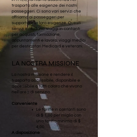
trasporto alle esigenze dei nostri
passeggeri. Ci sono vari servizi che
offriamo ai passeggeri per
supportare le loro esigenze. Questi
servizi includono: viaggi in contanti
per acquisti, formazione,
appuntamenti e lavoro; viaggi medici
per destinatari Medicaid e veterani.
LA NOSTRA MISSIONE
La nostra missione è rendere il
trasporto accessibile, disponibile e
accessibile a tutti coloro che vivono
nell'area di servizio.
Conveniente
Le tariffe in contanti sono
di $ 1,00 per miglio con
una tariffa minima di $
4,00.
A disposizione